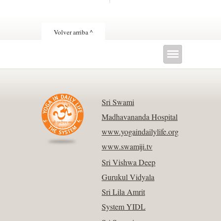
Volver arriba ^
Sri Swami
Madhavananda Hospital
www.yogaindailylife.org
www.swamiji.tv
Sri Vishwa Deep
Gurukul Vidyala
Sri Lila Amrit
System YIDL