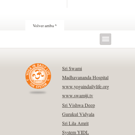
Volver arriba ^
Sri Swami
Madhavananda Hospital
www.yogaindailylife.org
www.swamiji.tv
Sri Vishwa Deep
Gurukul Vidyala
Sri Lila Amrit
System YIDL