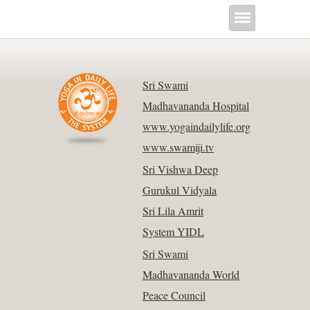
Sri Swami
Madhavananda Hospital
www.yogaindailylife.org
www.swamiji.tv
Sri Vishwa Deep
Gurukul Vidyala
Sri Lila Amrit
System YIDL
Sri Swami
Madhavananda World
Peace Council